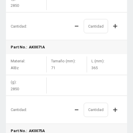
2850
Cantidad:
Part No.:
AK0071A
Material:
Tamaño (mm):
L (mm):
AlBz
71
365
(g):
2850
Cantidad:
Part No.:
AK0075A