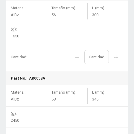
Material:
Tamaño (mm):
L (mm):
AlBz
56
300
(g):
1650
Cantidad:
Part No.:
AK0058A
Material:
Tamaño (mm):
L (mm):
AlBz
58
345
(g):
2450