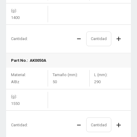
(g):
1400
Cantidad:
Part No.:
AK0050A
Material:
Tamaño (mm):
L (mm):
AlBz
50
290
(g):
1550
Cantidad: