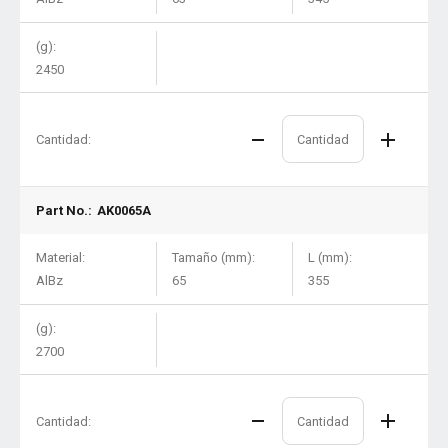
(g):
2450
Cantidad:
Part No.:
AK0065A
Material:
Tamaño (mm):
L (mm):
AlBz
65
355
(g):
2700
Cantidad: