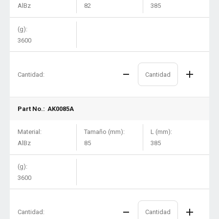
AlBz
82
385
(g):
3600
Cantidad:
Part No.:
AK0085A
Material:
Tamaño (mm):
L (mm):
AlBz
85
385
(g):
3600
Cantidad: