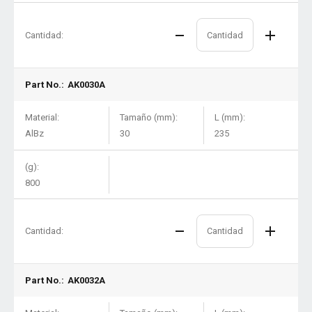
Cantidad:
Part No.:
AK0030A
Material:
Tamaño (mm):
L (mm):
AlBz
30
235
(g):
800
Cantidad:
Part No.:
AK0032A