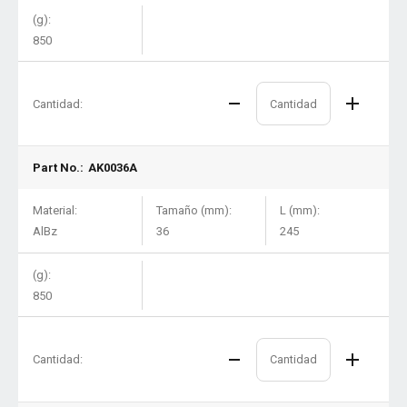
(g):
850
Cantidad:
Part No.:
AK0036A
Material:
Tamaño (mm):
L (mm):
AlBz
36
245
(g):
850
Cantidad: