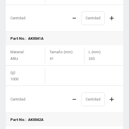
Cantidad:
Part No.:
AK0041A
Material:
Tamaño (mm):
L (mm):
AlBz
41
265
(g):
1000
Cantidad:
Part No.:
AK0042A