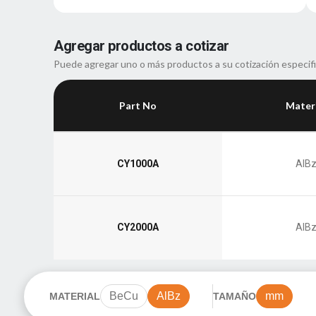
Agregar productos a cotizar
Puede agregar uno o más productos a su cotización especif
Part No
Mater
CY1000A
AlB
CY2000A
AlB
BeCu
AlBz
mm
MATERIAL
TAMAÑO