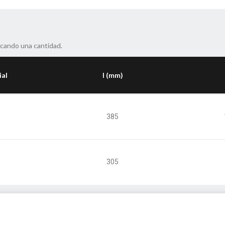
icando una cantidad.
ial
l (mm)
z
385
z
305