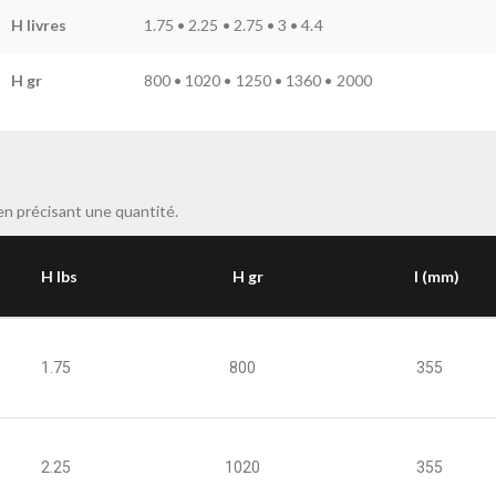
H livres
1.75 • 2.25 • 2.75 • 3 • 4.4
H gr
800 • 1020 • 1250 • 1360 • 2000
en précisant une quantité.
H lbs
H gr
l (mm)
1.75
800
355
2.25
1020
355