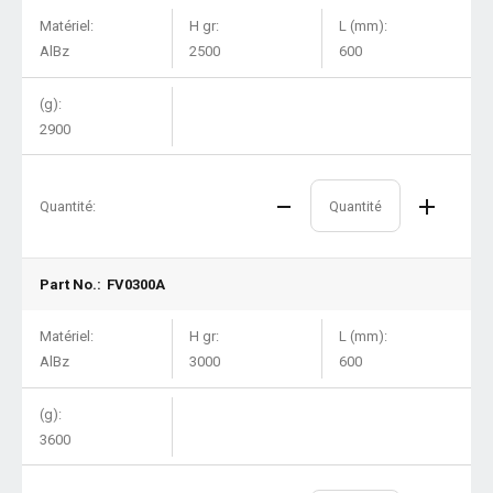
Matériel:
H gr:
L (mm):
AlBz
2500
600
(g):
2900
Quantité:
Part No.:
FV0300A
Matériel:
H gr:
L (mm):
AlBz
3000
600
(g):
3600