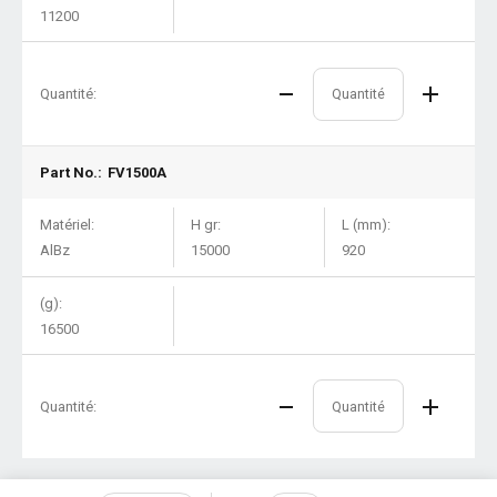
11200
Quantité:
Part No.:
FV1500A
Matériel:
H gr:
L (mm):
AlBz
15000
920
(g):
16500
Quantité: