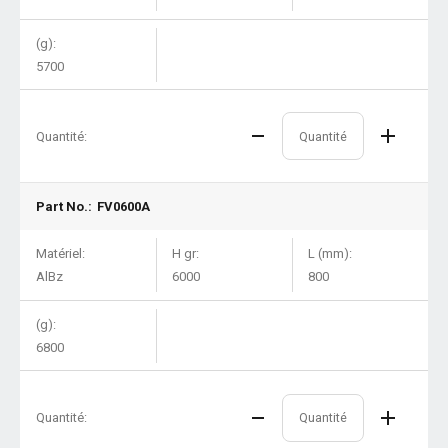
(g):
5700
Quantité:
Part No.:
FV0600A
Matériel:
H gr:
L (mm):
AlBz
6000
800
(g):
6800
Quantité: