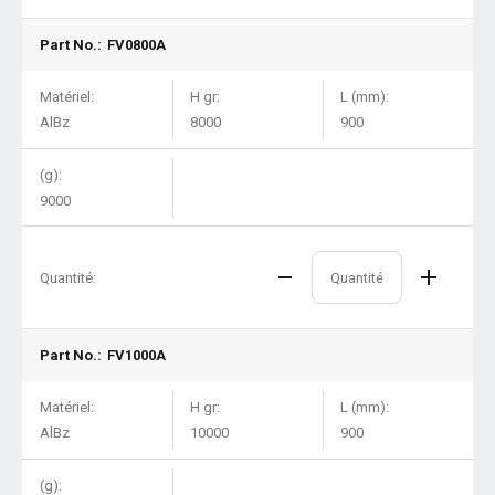
Part No.:
FV0800A
Matériel:
H gr:
L (mm):
AlBz
8000
900
(g):
9000
Quantité:
Part No.:
FV1000A
Matériel:
H gr:
L (mm):
AlBz
10000
900
(g):