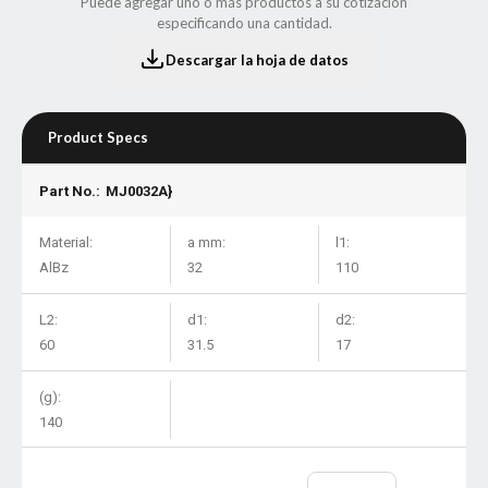
Puede agregar uno o más productos a su cotización
especificando una cantidad.
Descargar la hoja de datos
Product Specs
Part No.:
MJ0032A}
Material:
a mm:
l1:
AlBz
32
110
L2:
d1:
d2:
60
31.5
17
(g):
140