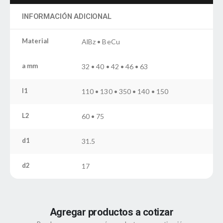
INFORMACIÓN ADICIONAL
Material
AlBz • BeCu
a mm
32 • 40 • 42 • 46 • 63
l1
110 • 130 • 350 • 140 • 150
L2
60 • 75
d1
31.5
d2
17
Agregar productos a cotizar