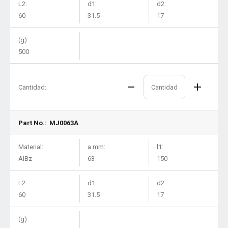
L2:
d1:
d2:
60
31.5
17
(g):
500
Cantidad:
Part No.:
MJ0063A
Material:
a mm:
l1:
AlBz
63
150
L2:
d1:
d2:
60
31.5
17
(g):