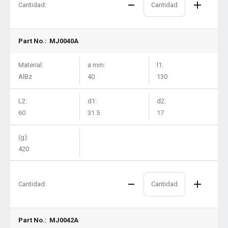
Cantidad:
Part No.:
MJ0040A
Material:
a mm:
l1:
AlBz
40
130
L2:
d1:
d2:
60
31.5
17
(g):
420
Cantidad:
Part No.:
MJ0042A