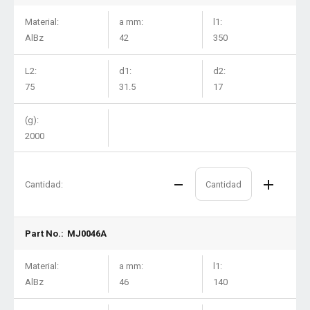
Material:
a mm:
l1:
AlBz
42
350
L2:
d1:
d2:
75
31.5
17
(g):
2000
Cantidad:
Part No.:
MJ0046A
Material:
a mm:
l1:
AlBz
46
140