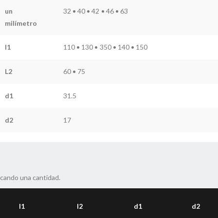
un
32 • 40 • 42 • 46 • 63
milímetro
l1
110 • 130 • 350 • 140 • 150
L2
60 • 75
d1
31.5
d2
17
icando una cantidad.
l1
l2
d1
d2