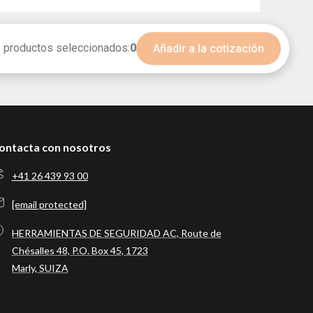
productos seleccionados:
0
Añadir a la cotización
ontacta con nosotros
+41 26 439 93 00
[email protected]
HERRAMIENTAS DE SEGURIDAD AC, Route de
Chésalles 48, P.O. Box 45, 1723
Marly, SUIZA