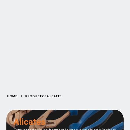
HOME
PRODUCTOS
ALICATES
Alicates
Esta categoría de
herramientas antichispa
incluye