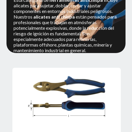
alicates para sujetar, doblar, cortar y ajustar
componentes en entornos industriales peligrosos.
Nuestros
alicates anti chispa
están pensados para
profesionales que trabajan en atmósferas
potencialmente explosivas, donde la reducción del
riesgo de ignición es fundamental. Son
especialmente adecuados para refinerías,
plataformas offshore, plantas químicas, minería y
mantenimiento industrial en general.