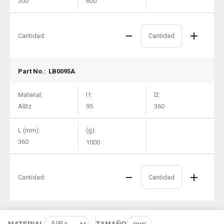
300
600
Cantidad:
Part No.:
LB0095A
Material:
l1:
l2:
AlBz
95
360
L (mm):
(g):
360
1000
Cantidad:
MATERIAL
TAMAÑO