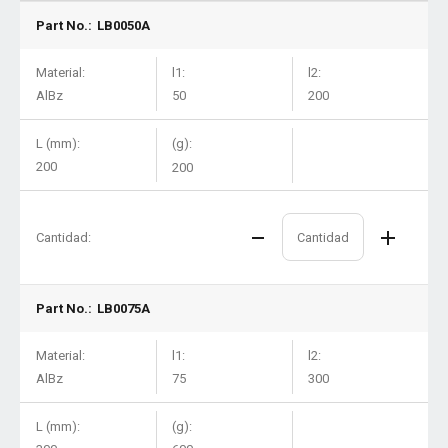
Part No.:
LB0050A
Material:
l1:
l2:
AlBz
50
200
L (mm):
(g):
200
200
Cantidad:
Part No.:
LB0075A
Material:
l1:
l2:
AlBz
75
300
L (mm):
(g):