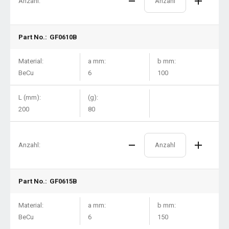
Anzahl:
Part No.:
GF0610B
Material:
a mm:
b mm:
BeCu
6
100
L (mm):
(g):
200
80
Anzahl:
Part No.:
GF0615B
Material:
a mm:
b mm:
BeCu
6
150