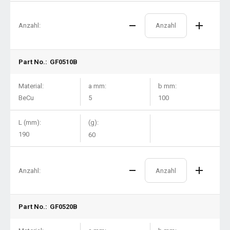
Anzahl:
Part No.:
GF0510B
Material:
a mm:
b mm:
BeCu
5
100
L (mm):
(g):
190
60
Anzahl:
Part No.:
GF0520B