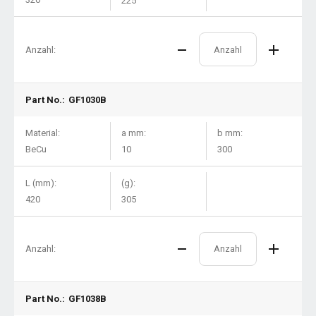
225
Anzahl:
Part No.:
GF1030B
Material:
a mm:
b mm:
BeCu
10
300
L (mm):
(g):
420
305
Anzahl:
Part No.:
GF1038B