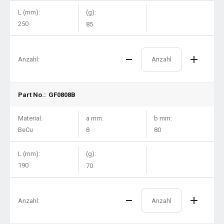
L (mm):
(g):
250
85
Anzahl:
Part No.:
GF0808B
Material:
a mm:
b mm:
BeCu
8
80
L (mm):
(g):
190
70
Anzahl: