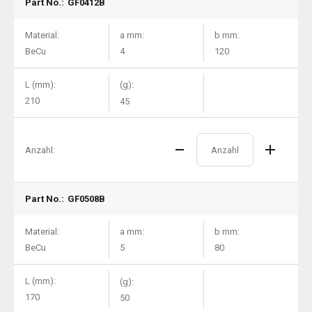
Part No.:
GF0412B
Material:
a mm:
b mm:
BeCu
4
120
L (mm):
(g):
210
45
Anzahl:
Part No.:
GF0508B
Material:
a mm:
b mm:
BeCu
5
80
L (mm):
(g):
170
50