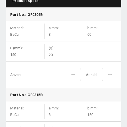
Product Specs
Part No.:
GF0306B
Material:
a mm:
b mm:
BeCu
3
60
L (mm):
(g):
150
20
Anzahl:
Part No.:
GF0315B
Material:
a mm:
b mm:
BeCu
3
150