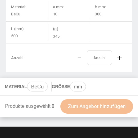
Material:
a mm:
b mm:
BeCu
10
380
L (mm):
(g):
500
345
Anzahl:
MATERIAL
BeCu
GRÖSSE
mm
Produkte ausgewählt:
0
Zum Angebot hinzufügen