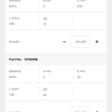
Material:
a mm:
b mm:
BeCu
5
200
L (mm):
(g):
290
75
Anzahl:
Part No.:
GF0605B
Material:
a mm:
b mm:
BeCu
6
50
L (mm):
(g):
150
60