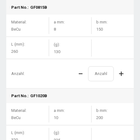
Part No.:
GF0815B
Material:
a mm:
b mm:
BeCu
8
150
L (mm):
(g):
260
130
Anzahl:
Part No.:
GF1020B
Material:
a mm:
b mm:
BeCu
10
200
L (mm):
(g):
320