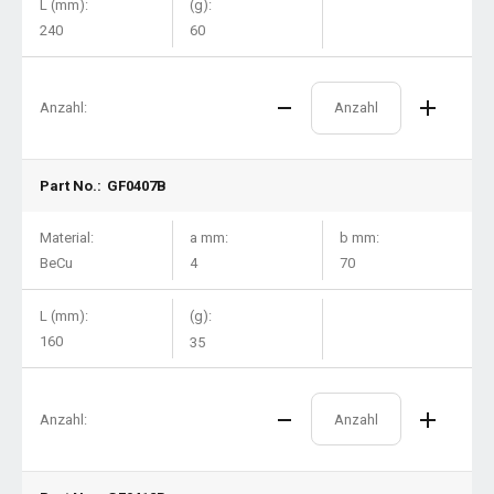
L (mm):
(g):
240
60
Anzahl:
Part No.:
GF0407B
Material:
a mm:
b mm:
BeCu
4
70
L (mm):
(g):
160
35
Anzahl: