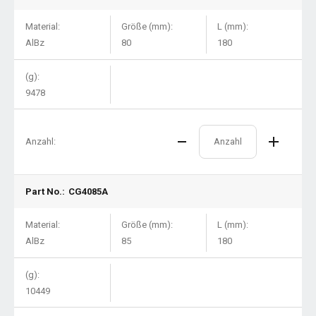
Material:
Größe (mm):
L (mm):
AlBz
80
180
(g):
9478
Anzahl:
Part No.:
CG4085A
Material:
Größe (mm):
L (mm):
AlBz
85
180
(g):
10449