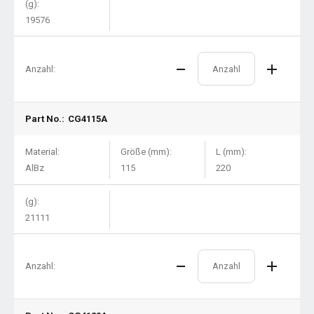
(g):
19576
Anzahl:
Part No.:
CG4115A
Material:
Größe (mm):
L (mm):
AlBz
115
220
(g):
21111
Anzahl: