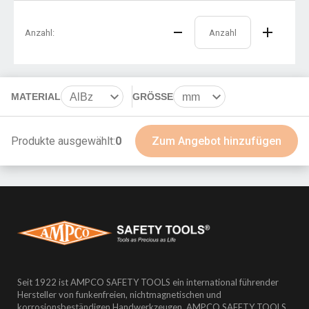
Anzahl:
MATERIAL
AlBz
GRÖSSE
mm
BeCu
in
Produkte ausgewählt:
0
Zum Angebot hinzufügen
Seit 1922 ist AMPCO SAFETY TOOLS ein international führender
Hersteller von funkenfreien, nichtmagnetischen und
korrosionsbeständigen Handwerkzeugen. AMPCO SAFETY TOOLS