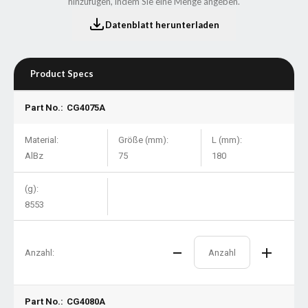
hinzufügen, indem Sie eine Menge angeben.
Datenblatt herunterladen
Product Specs
Part No.:
CG4075A
Material:
Größe (mm):
L (mm):
AlBz
75
180
(g):
8553
Anzahl:
Part No.:
CG4080A