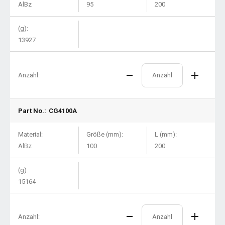
AlBz
95
200
(g):
13927
Anzahl:
Part No.:
CG4100A
Material:
Größe (mm):
L (mm):
AlBz
100
200
(g):
15164
Anzahl: