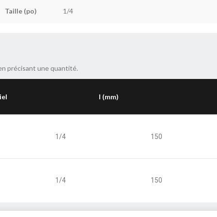
Taille (po)
1/4
en précisant une quantité.
iel
l (mm)
1/4
150
1/4
150