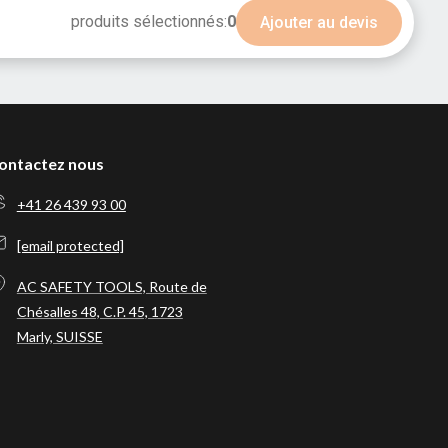
produits sélectionnés:
0
Ajouter au devis
ontactez nous
+41 26 439 93 00
[email protected]
AC SAFETY TOOLS, Route de
Chésalles 48, C.P. 45, 1723
Marly, SUISSE