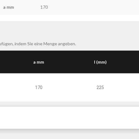
a mm
170
ufügen, indem Sie eine Menge angeben.
a mm
l (mm)
170
225