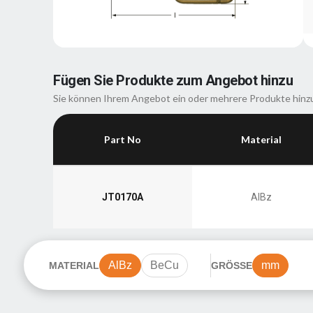
Fügen Sie Produkte zum Angebot hinzu
Sie können Ihrem Angebot ein oder mehrere Produkte hinz
Part No
Material
JT0170A
AlBz
AlBz
BeCu
mm
MATERIAL
GRÖSSE