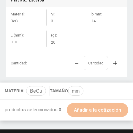
Part No.:
LS0310B
Material:
VI:
b mm:
BeCu
3
14
L (mm):
(g):
310
20
Cantidad:
MATERIAL
BeCu
TAMAÑO
mm
productos seleccionados:
0
Añadir a la cotización