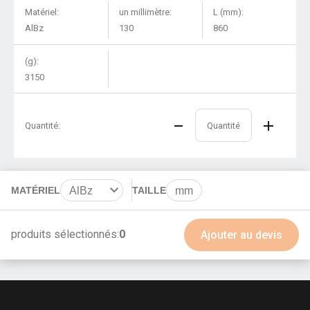
Matériel:
un millimètre:
L (mm):
AlBz
130
860
(g):
3150
Quantité:
MATÉRIEL
AlBz
TAILLE
mm
BeCu
produits sélectionnés:
0
Ajouter au devis