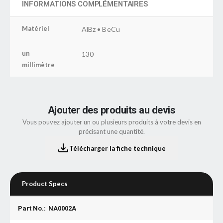
INFORMATIONS COMPLÉMENTAIRES
Matériel
AlBz • BeCu
un
130
millimètre
Ajouter des produits au devis
Vous pouvez ajouter un ou plusieurs produits à votre devis en
précisant une quantité.
Télécharger la fiche technique
Product Specs
Part No.:
NA0002A