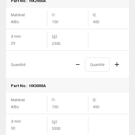
Part No.:
HK2900A
Matériel:
l1:
l2:
AlBz
150
450
d mm:
(g):
29
2300
Quantité:
Part No.:
HK3000A
Matériel:
l1:
l2:
AlBz
150
450
d mm:
(g):
30
3300