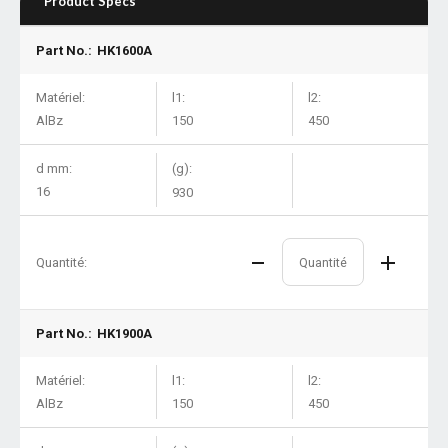
Product Specs
Part No.:
HK1600A
Matériel:
l1:
l2:
AlBz
150
450
d mm:
(g):
16
930
Quantité:
Part No.:
HK1900A
Matériel:
l1:
l2:
AlBz
150
450