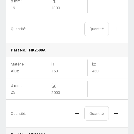
d mm:
(g):
19
1300
Quantité:
Part No.:
HK2500A
Matériel:
l1:
l2:
AlBz
150
450
d mm:
(g):
25
2000
Quantité: