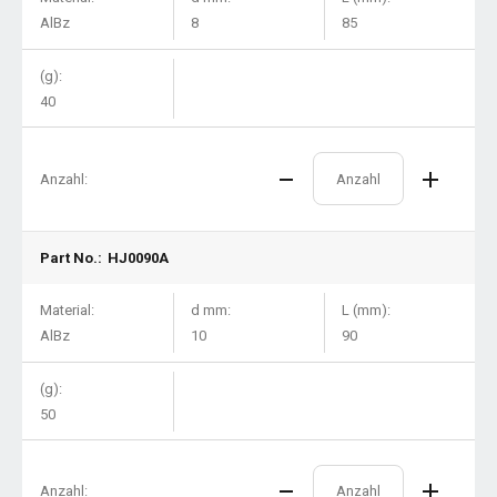
AlBz
8
85
(g):
40
Anzahl:
Part No.:
HJ0090A
Material:
d mm:
L (mm):
AlBz
10
90
(g):
50
Anzahl: