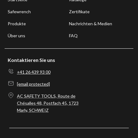
Safewrench
Zertifikate
Produkte
Nachrichten & Medien
Über uns
FAQ
Kontaktieren Sie uns
+41 26 439 93 00
[email protected]
AC SAFETY TOOLS, Route de
Chésalles 48, Postfach 45, 1723
Marly, SCHWEIZ