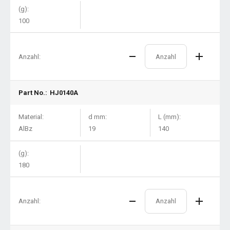
(g):
100
Anzahl:
Part No.:
HJ0140A
Material:
d mm:
L (mm):
AlBz
19
140
(g):
180
Anzahl: