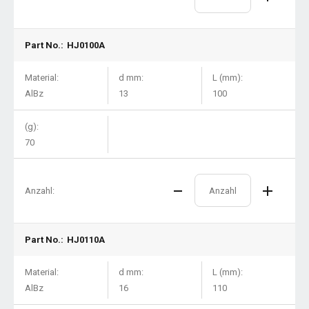
Part No.:
HJ0100A
Material:
d mm:
L (mm):
AlBz
13
100
(g):
70
Anzahl:
Part No.:
HJ0110A
Material:
d mm:
L (mm):
AlBz
16
110