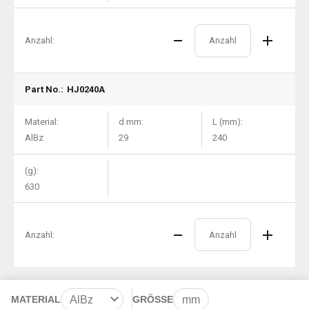
Anzahl:
Part No.:
HJ0240A
Material:
d mm:
L (mm):
AlBz
29
240
(g):
630
Anzahl:
MATERIAL
AlBz
GRÖSSE
mm