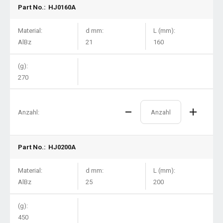
Part No.:
HJ0160A
Material:
d mm:
L (mm):
AlBz
21
160
(g):
270
Anzahl:
Part No.:
HJ0200A
Material:
d mm:
L (mm):
AlBz
25
200
(g):
450