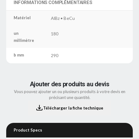
INFORMATIONS COMPLÉMENTAIRES
Matériel
AlBz • BeCu
un
180
millimètre
b mm
290
Ajouter des produits au devis
Vous pouvez ajouter un ou plusieurs produits à votre devis en
précisant une quantité.
Télécharger la fiche technique
Product Specs