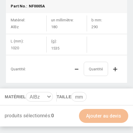
Part No.:
NF0005A
Matériel:
un millimètre:
b mm:
AlBz
180
290
L (mm):
(g):
1020
1535
Quantité:
MATÉRIEL
AlBz
TAILLE
mm
BeCu
produits sélectionnés:
0
Ajouter au devis