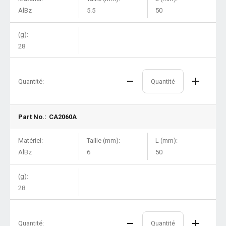
AlBz
5.5
50
(g):
28
Quantité:
Part No.:
CA2060A
Matériel:
Taille (mm):
L (mm):
AlBz
6
50
(g):
28
Quantité: