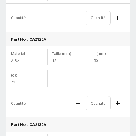
Quantité:
Part No.:
CA2120A
Matériel:
Taille (mm):
L (mm):
AlBz
12
50
(g):
72
Quantité:
Part No.:
CA2130A