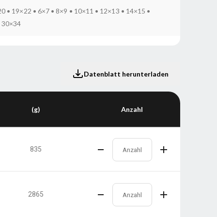
0 • 19×22 • 6×7 • 8×9 • 10×11 • 12×13 • 14×15 •
• 30×34
Datenblatt herunterladen
(g)
Anzahl
835
2865