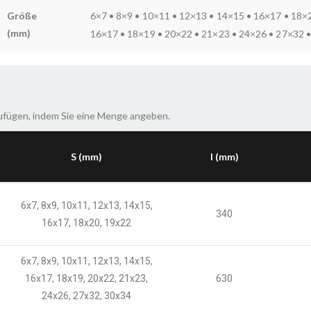
Größe
6×7 • 8×9 • 10×11 • 12×13 • 14×15 • 16×17 • 18×2
(mm)
16×17 • 18×19 • 20×22 • 21×23 • 24×26 • 27×32 
ufügen, indem Sie eine Menge angeben.
S (mm)
l (mm)
6x7, 8x9, 10x11, 12x13, 14x15,
340
16x17, 18x20, 19x22
6x7, 8x9, 10x11, 12x13, 14x15,
16x17, 18x19, 20x22, 21x23,
630
24x26, 27x32, 30x34