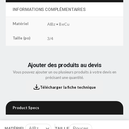
INFORMATIONS COMPLÉMENTAIRES
Matériel
AlBz • BeCu
Taille (po)
3/4
Ajouter des produits au devis
Vous pouvez ajouter un ou plusieurs produits à votre devis en
précisant une quantité.
Télécharger la fiche technique
Product Specs
MATÉRIEL
AlBz
TAILLE
Pouces