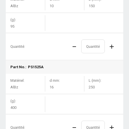
AlBz
10
150
(g):
95
Quantité:
Part No.:
PS1525A
Matériel:
d mm:
L (mm):
AlBz
16
250
(g):
400
Quantité: