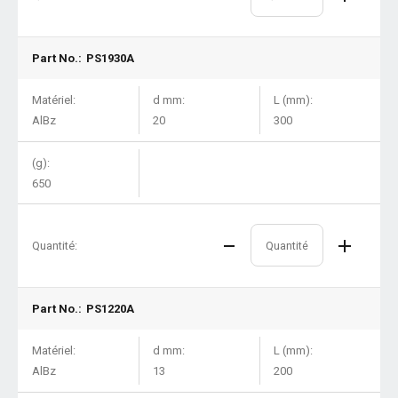
Part No.:
PS1930A
Matériel:
d mm:
L (mm):
AlBz
20
300
(g):
650
Quantité:
Part No.:
PS1220A
Matériel:
d mm:
L (mm):
AlBz
13
200