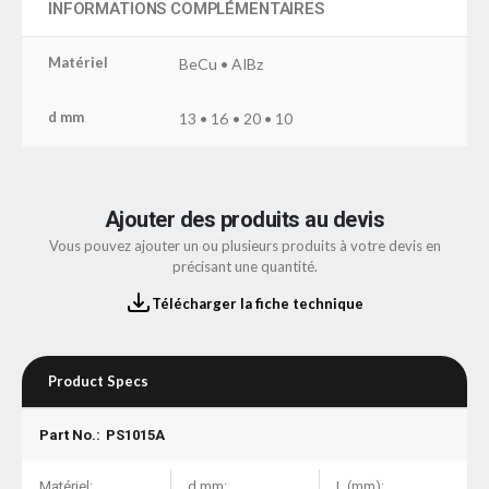
INFORMATIONS COMPLÉMENTAIRES
Matériel
BeCu • AlBz
d mm
13 • 16 • 20 • 10
Ajouter des produits au devis
Vous pouvez ajouter un ou plusieurs produits à votre devis en
précisant une quantité.
Télécharger la fiche technique
Product Specs
Part No.:
PS1015A
Matériel:
d mm:
L (mm):