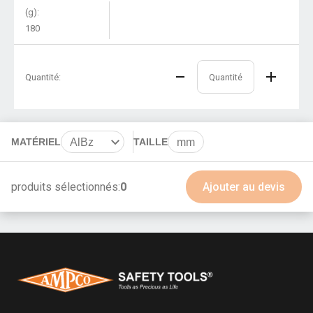
(g):
180
Quantité:
MATÉRIEL
AlBz
TAILLE
mm
BeCu
produits sélectionnés:
0
Ajouter au devis